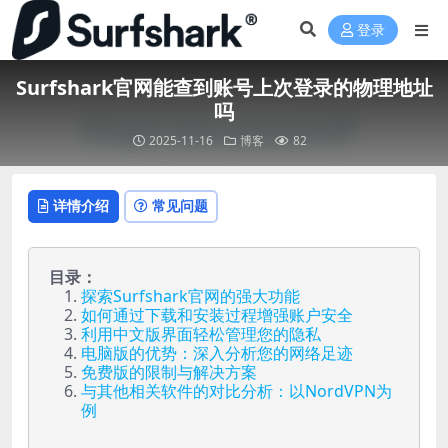
登录
Surfshark官网能查到账号上次登录的物理地址
吗
2025-11-16
博客
82
详情介绍
常见问题
目录：
探索Surfshark官网的强大功能
如何通过下载和安装过程增强账户安全
利用中文版界面轻松管理您的隐私
电脑版的优势：深入分析您的网络足迹
免费版的限制与解决方案
与其他相关软件的对比分析：以NordVPN为
例