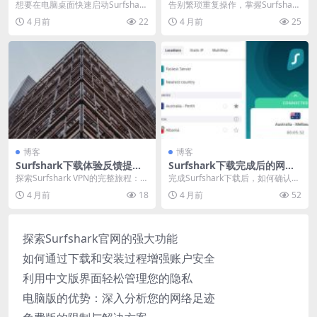
建与桌面整理
装效率提升技巧
想要在电脑桌面快速启动Surfshark
告别繁琐重复操作，掌握Surfshark
VPN吗？本指南详细提供了在Wind
多平台同步下载的终极心法。本文
4 月前
22
4 月前
25
o...
深入探讨如...
博客
博客
Surfshark下载体验反馈提交
Surfshark下载完成后的网络
渠道与奖励机制
连接测试步骤
探索Surfshark VPN的完整旅程：从
完成Surfshark下载后，如何确认VP
官方安全下载、顺畅安装体验到多
N真正生效？仅显示IP变更并不足
4 月前
18
4 月前
52
平台强...
够。必...
探索Surfshark官网的强大功能
如何通过下载和安装过程增强账户安全
利用中文版界面轻松管理您的隐私
电脑版的优势：深入分析您的网络足迹