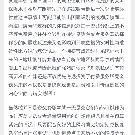
就是学会合理管理自己的期望值明白它所能提供的安全
保障水平相对有限特别是在追踪账号最后一次登陆实际
位置这件事情上可能只能给出国家级别的模糊反馈而非
街道门牌号码这样的具体信息此外由于资源分配上的不
平等免费用户往往会遇到连接速度缓慢或者服务器选择
稀少的问题这反过来又会影响到日志数据的实时性与准
确性比方说当您尝试从一个拥挤节点连线时系统记录下
来的IP地址很可能并非您当前所在地区从而导致后续回
溯工作出现偏差因此我们强烈建议那些对隐私保护有较
高要求的个体还是应该优先考虑投资于付费服务毕竟金
钱买来的不仅仅是更快网速更是那份难以用价值衡量的
内心宁静与踏实感啊！
当然啦并不是说免费版本就一无是处它们仍然可以作为
临时应急之选或者轻量级用途的理想伴侣尤其是在预算
紧张的情况下只要配合良好的上网习惯比如定期更换复
杂密码启用双重认证机制避免点击来历不明的链接等等