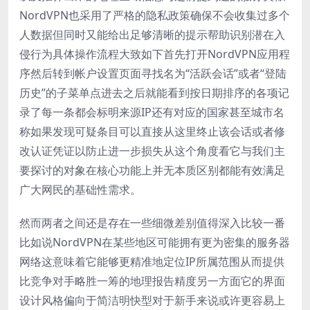
NordVPN也采用了严格的隐私政策确保不会收集过多个
人数据但同时又能给出足够清晰的提示帮助识别潜在入
侵行为具体操作流程大致如下首先打开NordVPN应用程
序然后转到帐户设置页面寻找名为“活跃会话”或者“登陆
历史”的子菜单点进去之后就能看到按日期排序的各项记
录了每一条都会标明来源IP还有对应的国家甚至城市名
称如果发现可疑条目可以直接从这里终止该会话或者修
改认证凭证以防止进一步损失从这个角度看它与我们主
要探讨的对象在核心功能上并无本质区别都能有效满足
广大网民的基础性需求。
然而两者之间还是存在一些细微差别值得深入比较一番
比如说NordVPN在某些地区可能拥有更为密集的服务器
网络这意味着它能够更精准地定位IP所属范围从而提供
比竞争对手略胜一筹的地理报告精度另一方面它的界面
设计风格偏向于简洁明快型对于新手来说或许更容易上