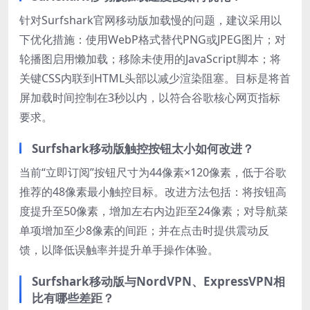
针对Surfshark官网移动版加载慢的问题，建议采用以
下优化措施：使用WebP格式替代PNG或JPEG图片；对
轮播图启用懒加载；移除未使用的JavaScript脚本；将
关键CSS内联到HTML头部以减少渲染阻塞。目标是将首
屏加载时间控制在3秒以内，以符合谷歌核心网页指标
要求。
Surfshark移动版触控按钮太小如何改进？
当前“立即订阅”按钮尺寸为44像素×120像素，低于谷歌
推荐的48像素最小触控目标。改进方法包括：将按钮高
度提升至50像素，增加左右内边距至24像素；对导航菜
单项增加至少8像素的间距；并在点击时提供震动反
馈，以降低误触率并提升单手操作体验。
Surfshark移动版与NordVPN、ExpressVPN相
比有哪些差距？