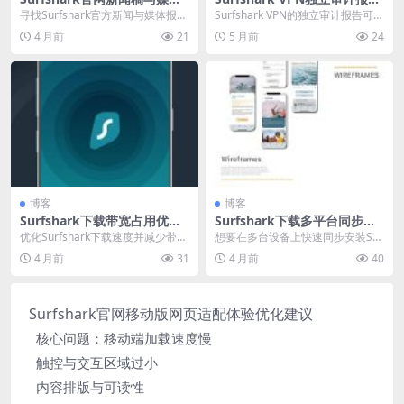
报道资料库入口
解读：可信度高吗
寻找Surfshark官方新闻与媒体报道
Surfshark VPN的独立审计报告可信
资料？其官网的“Newsroom”或“P...
度极高，由Cure53和德勤等权威
4 月前
21
5 月前
24
第...
博客
博客
Surfshark下载带宽占用优化
Surfshark下载多平台同步安
设置推荐参数
装效率提升技巧
优化Surfshark下载速度并减少带宽
想要在多台设备上快速同步安装Sur
占用的关键设置指南。推荐启用Wir
fshark VPN？掌握高效策略能大幅
4 月前
31
4 月前
40
eGu...
节省时...
Surfshark官网移动版网页适配体验优化建议
核心问题：移动端加载速度慢
触控与交互区域过小
内容排版与可读性