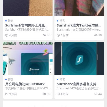
博客
博客
Surfshark官网网络工具免费
Surfshark官方Twitter/X账
DNS测试服务
号：最新动态与网络安全资讯
Surfshark官网免费DNS测试工具是
Surfshark中文免费版空降Twitter
一款在线网络诊断服务，能快速检
置顶，熊猫emoji引爆转发，七天...
4 月前
36
4 月前
39
测当前设...
博客
博客
用公司电脑访问Surfshark官
Surfshark官网多语言支持覆
网会留下MAC地址吗
盖范围统计
本文探讨了在公司电脑上访问VPN
Surfshark VPN通过全面的多语言支
官网及下载客户端时的隐私安全问
持策略，显著提升全球用户体验与
9 月前
50
4 月前
44
题。文章指出，网站...
市场渗...