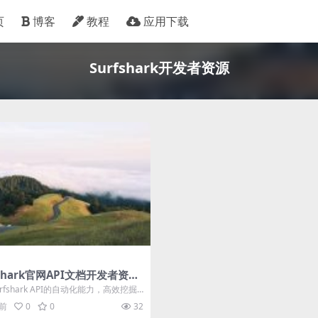
页
博客
教程
应用下载
Surfshark开发者资源
fshark官网API文档开发者资源
rfshark API的自动化能力，高效挖掘
关键词并转化为SEO...
月前
0
0
32