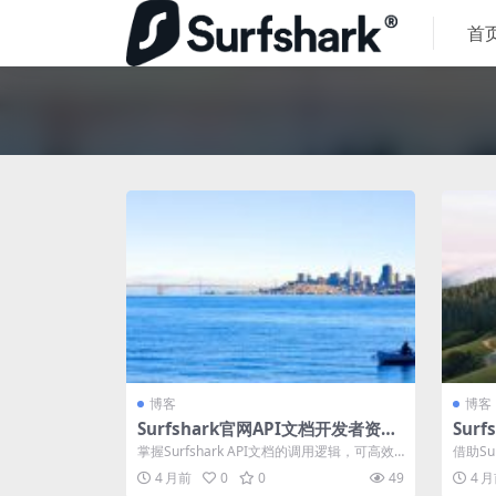
首
博客
博客
Surfshark官网API文档开发者资源
Sur
获取
获取
掌握Surfshark API文档的调用逻辑，可高效
借助Su
挖掘长尾关键词数据并驱动SE...
精准长尾
4 月前
0
0
49
4 