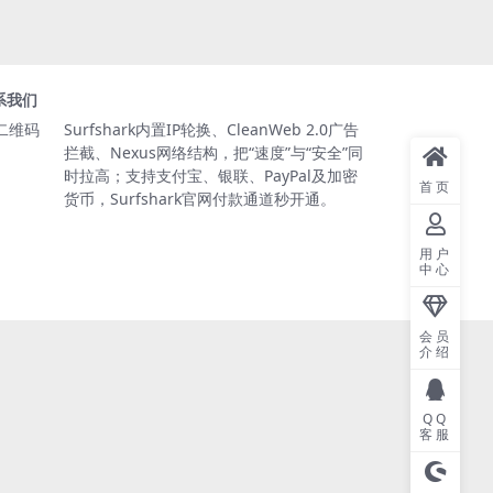
系我们
Surfshark内置IP轮换、CleanWeb 2.0广告
拦截、Nexus网络结构，把“速度”与“安全”同
时拉高；支持支付宝、银联、PayPal及加密
首页
货币，Surfshark官网付款通道秒开通。
用户
中心
会员
介绍
QQ
客服