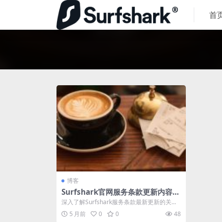
首
博客
Surfshark官网服务条款更新内容重
点提示
深入了解Surfshark服务条款最新更新的关键
要点，包括管辖权变更、可接受使用...
5 月前
0
0
48