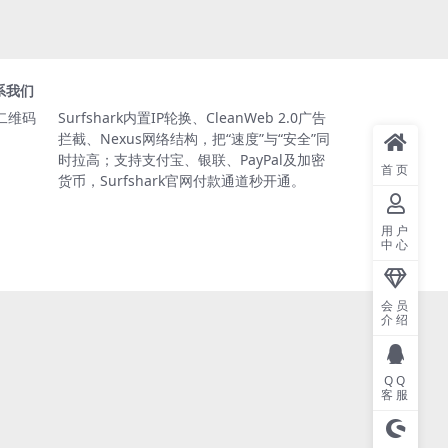
系我们
Surfshark内置IP轮换、CleanWeb 2.0广告
拦截、Nexus网络结构，把“速度”与“安全”同
时拉高；支持支付宝、银联、PayPal及加密
首页
货币，Surfshark官网付款通道秒开通。
用户
中心
会员
介绍
QQ
客服