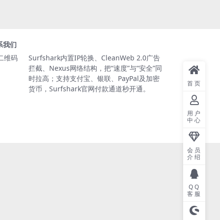
系我们
Surfshark内置IP轮换、CleanWeb 2.0广告
拦截、Nexus网络结构，把“速度”与“安全”同
时拉高；支持支付宝、银联、PayPal及加密
首页
货币，Surfshark官网付款通道秒开通。
用户
中心
会员
介绍
QQ
客服