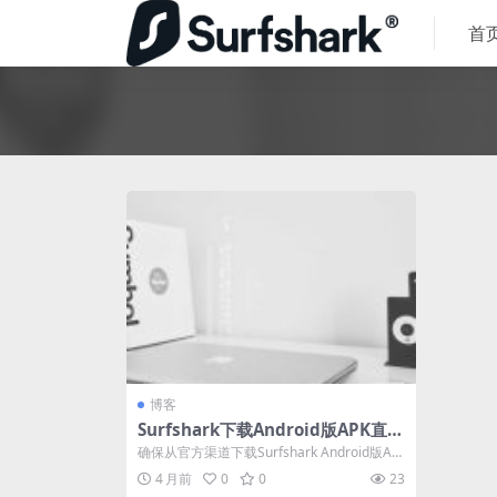
首
博客
Surfshark下载Android版APK直装
包安全检测
确保从官方渠道下载Surfshark Android版AP
K是保障安全的关键。本...
4 月前
0
0
23