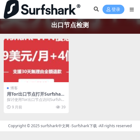
登录
出口节点检测
博客
用Tor出口节点打开Surfshark
官网会触发风控吗
探讨使用Tor出口节点访问Surfshar
k官网是否触发风控，分析匿名访问
9 月前
39
与平台...
Copyright © 2025
surfshark中文网
-
Surfshark下载
-All rights reserved