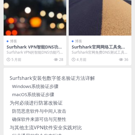
博客
博客
Surfshark VPN智能DNS功能
Surfshark官网网络工具免费
设置与使用场景
DNS测试服务
Surfshark VPN的智能DNS功能巧
Surfshark官网免费DNS测试工具是
妙整合于CleanWeb套件中，实现...
一款在线网络诊断服务，能快速检
5 月前
28
4 月前
36
测当前设...
Surfshark安装包数字签名验证方法详解
Windows系统验证步骤
macOS系统验证步骤
为何必须进行防篡改验证
防范恶意软件与中间人攻击
确保软件来源可信与完整性
与其他主流VPN软件安全实践对比