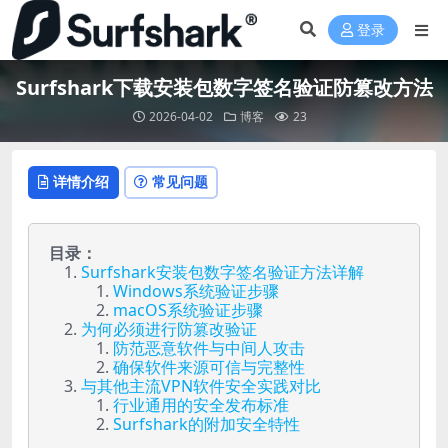
登录
Surfshark下载安装包数字签名验证防篡改方法
2026-04-02
博客
23
详情介绍
常见问题
目录：
Surfshark安装包数字签名验证方法详解
Windows系统验证步骤
macOS系统验证步骤
为何必须进行防篡改验证
防范恶意软件与中间人攻击
确保软件来源可信与完整性
与其他主流VPN软件安全实践对比
行业通用的安全发布标准
Surfshark的附加安全特性