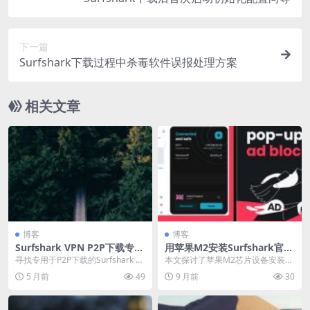
下一篇
Surfshark下载过程中杀毒软件误报处理方案
相关文章
博客
博客
Surfshark VPN P2P下载专用
用苹果M2安装Surfshark官网
服务器推荐
包会闪退回桌面吗
寻找专用于P2P下载的Surfshark VP
本文探讨了苹果M2芯片设备安装使
N服务器？虽然Surfshark未...
用Surfshark VPN时可能出现的闪退
5 月前
49
9 月前
30
问题...