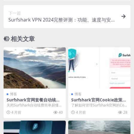
下一篇
Surfshark VPN 2024完整评测：功能、速度与安全
性深度解析
相关文章
博客
博客
Surfshark官网套餐自动续费
Surfshark官网Cookie政策与
关闭详细步骤
隐私设置调整
关闭Surfshark自动续费简单易懂，
了解如何管理Surfshark官网的Coo
只需登录账户，进入设置，找到订
kie与隐私设置，自主控制数据收集
4 月前
40
4 月前
28
阅信息，关...
与广...