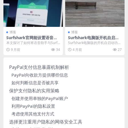
博客
博客
Surfshark官网能设置语音助
Surfshark电脑版开机自启动
手跳过节点查询吗
设置与优化建议
本文探讨了如何将语音助手与Surfs
Surfshark电脑版的开机自启动功能
hark VPN服务结合使用，以跳过节
是网络安全的关键自动化防线。它
9 月前
34
4 月前
27
点查询...
确保系统启...
PayPal支付信息暴露机制解析
PayPal向收款方提供哪些信息
如何判断信息是否被共享
保护支付隐私的实用策略
创建并使用单独的PayPal账户
利用PayPal的隐私设置
考虑使用其他支付方式
选择更注重用户隐私的网络安全工具