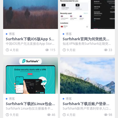
博客
博客
Surfshark下载iOS版App Sto
Surfshark官网为何突然关闭
re国区替代方案
API文档公开入口
中国iOS用户无法直接在App Store
知名VPN服务商Surfshark近期突然
国区下载Surfshark应用。最可靠...
关闭官网API文档公开入口，引发行
4 月前
115
9 月前
33
业关...
博客
博客
Surfshark下载的Linux包会
Surfshark下载后账户登录常
开系统服务吗
见问题解决方案
Surfshark Linux包仅注册服务不自
Surfshark新用户常遇到登录入口难
启，是否开机全由用户勾选或手动s
寻或密码正确却无法登录的问题。
9 月前
46
4 月前
98
y...
本指南详细...