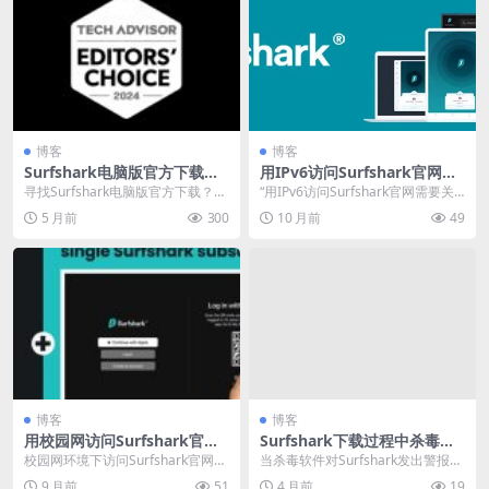
博客
博客
Surfshark电脑版官方下载：
用IPv6访问Surfshark官网需
Windows 10/11 64位最新版
要关闭TLS1.3才能加载吗
寻找Surfshark电脑版官方下载？本
“用IPv6访问Surfshark官网需要关
安装
指南提供权威步骤，助您安全获取
闭TLS1.3才能加载吗？”——这句...
5 月前
300
10 月前
49
适配Win...
博客
博客
用校园网访问Surfshark官网
Surfshark下载过程中杀毒软
会留下上网审计日志吗
件误报处理方案
校园网环境下访问Surfshark官网可
当杀毒软件对Surfshark发出警报
能留下基础审计日志，包括时间戳
时，这通常是安全软件的“误报”。由
9 月前
51
4 月前
19