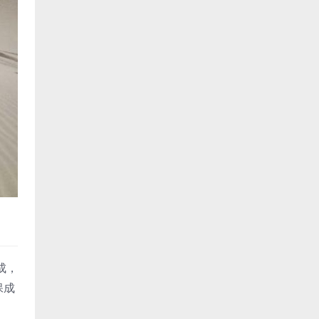
成，
保成