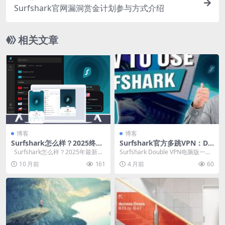
Surfshark官网漏洞赏金计划参与方式介绍
相关文章
博客
博客
Surfshark怎么样？2025终极
Surfshark官方多跳VPN：Do
评测：速度、安全、价格全解
uble VPN双重加密设置指南
Surfshark怎么样？2025年最新深
Surfshark Double VPN电脑版一键
析，告诉你值不值得立即入手
度评测告诉你值不值得买 ...
串联两国服务器，流量被连续加
10 月前
161
4 月前
60
密...