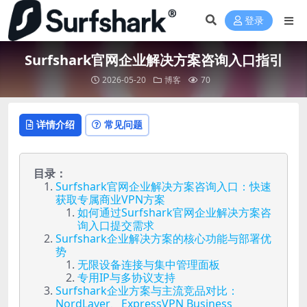
登录
Surfshark官网企业解决方案咨询入口指引
2026-05-20
博客
70
详情介绍
常见问题
目录：
Surfshark官网企业解决方案咨询入口：快速
获取专属商业VPN方案
如何通过Surfshark官网企业解决方案咨
询入口提交需求
Surfshark企业解决方案的核心功能与部署优
势
无限设备连接与集中管理面板
专用IP与多协议支持
Surfshark企业方案与主流竞品对比：
NordLayer、ExpressVPN Business