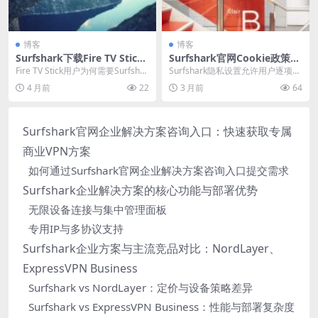
博客
博客
Surfshark下载Fire TV Stick
Surfshark官网Cookie政策与
亚马逊设备适配版
隐私设置调整
Fire TV Stick用户为何需要Surfshar
Surfshark隐私设置允许用户逐项控
k适配版？这款专为亚马逊设...
制四类Cookie，关闭追踪型选项可
4 月前
22
3 月前
64
阻止...
Surfshark官网企业解决方案咨询入口：快速获取专属
商业VPN方案
如何通过Surfshark官网企业解决方案咨询入口提交需求
Surfshark企业解决方案的核心功能与部署优势
无限设备连接与集中管理面板
专用IP与多协议支持
Surfshark企业方案与主流竞品对比：NordLayer、
ExpressVPN Business
Surfshark vs NordLayer：定价与设备策略差异
Surfshark vs ExpressVPN Business：性能与部署复杂度