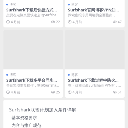
博客
博客
Surfshark下载后快捷方式创
Surfshark官网博客VPN知识
建与桌面整理
科普文章精选
想要在电脑桌面快速启动Surfshark
探索虚拟专用网络的全面指南，深
VPN吗？本指南详细提供了在Wind
入解析VPN的核心价值与工作原
4 月前
22
4 月前
47
o...
理。文章详细阐述VP...
博客
博客
Surfshark下载多平台同步安
Surfshark下载过程中防火墙
装效率提升技巧
设置放行指南
告别繁琐重复操作，掌握Surfshark
在下载和安装Surfshark VPN时，防
多平台同步下载的终极心法。本文
火墙设置是关键一步。防火墙作为
4 月前
25
4 月前
51
深入探讨如...
网络守...
Surfshark联盟计划加入条件详解
基本资格要求
内容与推广规范