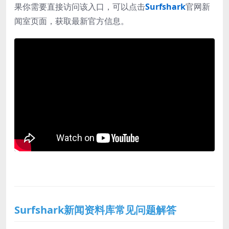
果你需要直接访问该入口，可以点击
Surfshark
官网新
闻室页面，获取最新官方信息。
Surfshark新闻资料库常见问题解答