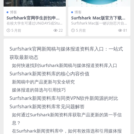
博客
博客
Surfshark官网学生折扣申请
Surfshark Mac版官方下载：
条件与步骤
macOS Intel/Apple Silicon
在校大学生可通过UNiDAYS或Stud
Surfshark Mac版一键识别芯片自
双版本
ent Beans验证身份，快速获取Su...
动装包，官网中文版人民币结算免
5 月前
22
5 月前
81
信用卡，...
Surfshark官网新闻稿与媒体报道资料库入口：一站式
获取最新动态
如何快速找到Surfshark新闻稿与媒体报道资料库入口
Surfshark新闻资料库的核心内容价值
新闻稿中的产品更新与安全研究
媒体报道的筛选与引用技巧
Surfshark新闻资料库与同类VPN软件新闻源的对比
Surfshark新闻资料库常见问题解答
如何通过Surfshark新闻资料库获取产品更新的第一手信
息？
在Surfshark新闻资料库中，如何有效筛选和引用媒体报