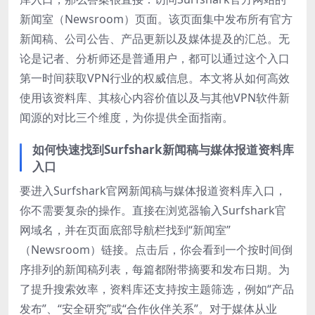
新闻室（Newsroom）页面。该页面集中发布所有官方
新闻稿、公司公告、产品更新以及媒体提及的汇总。无
论是记者、分析师还是普通用户，都可以通过这个入口
第一时间获取VPN行业的权威信息。本文将从如何高效
使用该资料库、其核心内容价值以及与其他VPN软件新
闻源的对比三个维度，为你提供全面指南。
如何快速找到Surfshark新闻稿与媒体报道资料库
入口
要进入Surfshark官网新闻稿与媒体报道资料库入口，
你不需要复杂的操作。直接在浏览器输入Surfshark官
网域名，并在页面底部导航栏找到“新闻室”
（Newsroom）链接。点击后，你会看到一个按时间倒
序排列的新闻稿列表，每篇都附带摘要和发布日期。为
了提升搜索效率，资料库还支持按主题筛选，例如“产品
发布”、“安全研究”或“合作伙伴关系”。对于媒体从业