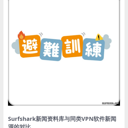
Surfshark新闻资料库与同类VPN软件新闻
源的对比