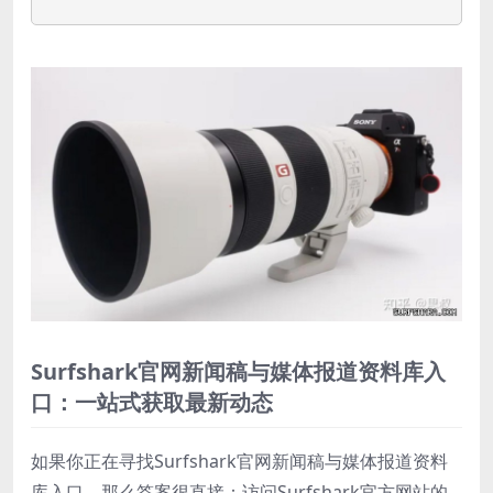
Surfshark官网新闻稿与媒体报道资料库入
口：一站式获取最新动态
如果你正在寻找Surfshark官网新闻稿与媒体报道资料
库入口，那么答案很直接：访问Surfshark官方网站的